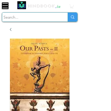
Hindbook
.
in