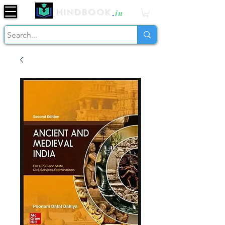
Hindbook
.
in